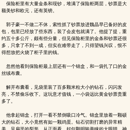
保险柜里有大量金条和现钞，堆满了保险柜两层，钞票是大
额美钞和欧元，还有英镑。
郭子豪一不做二不休，索性抓了钞票放进魏晶早已备好的皮
包，包里已经放了些东西，装了会皮包就满了。他提了提，重
约五十多公斤，颇有些分量，但见保险柜里的金条和钞票还很
多，只拿了不到一成，但实在难带走了，只得望钱兴叹，恨不
得想放把火烧了柜子里的钱。
忽然他看到保险柜最上层还有一个锦盒，和一袋扎了口的金
丝绒布囊。
解开布囊看，见袋里装了百多颗米粒大小的钻石，闪闪发
亮，不禁偷乐收下。这玩意才值钱，一小袋远比黄金钞票贵重
多了。
他拿起锦盒，打开一看不禁倒吸口冷气。锦盒里放着一颗硕
大的钻石，大小竟然有如一颗鸡蛋。钻石切割打磨的异常精
美，呈扁平的梨形，从正面看，好似颗明眸善睐的大眼睛，神