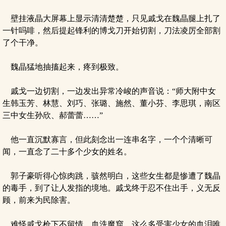
壁挂液晶大屏幕上显示清清楚楚，只见戚戈在魏晶腿上扎了
一针吗啡，然后提起锋利的博戈刀开始切割，刀法凌厉全部割
了个干净。
魏晶猛地抽搐起来，疼到极致。
戚戈一边切割，一边发出异常冷峻的声音说：“师大附中女
生韩玉芳、林慧、刘巧、张璐、施然、董小芬、李思琪，南区
三中女生孙欣、郝蕾蕾……”
他一直沉默寡言，但此刻念出一连串名字，一个个清晰可
闻，一直念了二十多个少女的姓名。
郭子豪听得心惊肉跳，骇然明白，这些女生都是惨遭了魏晶
的毒手，到了让人发指的境地。戚戈终于忍不住出手，义无反
顾，前来为民除害。
难怪戚戈枪下不留情，血洗魔窟。这么多受害少女的血泪唯