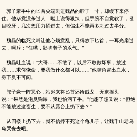
郭子豪手中的匕首尖端刺进魏晶的脖子一寸，却缓下来停
住。他毕竟没杀过人，嘴上说得狠辣，但手腕不自觉软了，瞪
目咬牙，几次想用力捅进去，但偏生不能再多刺过去半分。
魏晶的临死尖叫让他心烦意乱，只得放下匕首，一耳光扇过
去，呵斥：“住嘴，影响老子的杀气。”
魏晶吐血说：“大哥……不敢了，以后不敢做坏事，放过
我……求你饶命，要我做什么都可以……”他嘴角冒出血水，
身下臭不可闻。
郭子豪一阵恶心，站起来将匕首还给戚戈，无奈摇头
说：“果然是泡臭狗屎，我也怕污了手。”他想了想又说：“但绝
不能放过这畜生，要不从露台上扔下去？”
从四楼上扔下去，就不信摔不死这个龟儿子，让魏千山老乌
龟哭丧去吧。