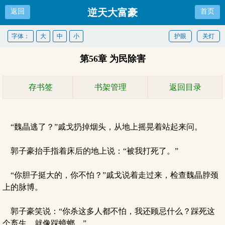
逆天大富豪
返回
首页
字体：
大
中
小
护眼
关灯
第56章 为民除害
存书签
书架管理
返回目录
“魏晶逃了？”戚戈扔掉烟头，从地上摇晃着站起来问。
郭子豪抬手指着床后的地上说：“被我打死了。”
“你胆子挺大的，你不怕？”戚戈说着走过来，检查魏晶脖颈
上的脉博。
郭子豪笑说：“你杀这多人都不怕，我还顾忌什么？踩死这
个畜生，就像踩蟑螂。”