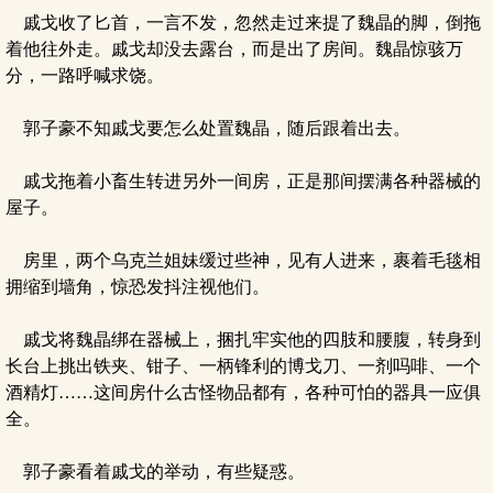
戚戈收了匕首，一言不发，忽然走过来提了魏晶的脚，倒拖
着他往外走。戚戈却没去露台，而是出了房间。魏晶惊骇万
分，一路呼喊求饶。
郭子豪不知戚戈要怎么处置魏晶，随后跟着出去。
戚戈拖着小畜生转进另外一间房，正是那间摆满各种器械的
屋子。
房里，两个乌克兰姐妹缓过些神，见有人进来，裹着毛毯相
拥缩到墙角，惊恐发抖注视他们。
戚戈将魏晶绑在器械上，捆扎牢实他的四肢和腰腹，转身到
长台上挑出铁夹、钳子、一柄锋利的博戈刀、一剂吗啡、一个
酒精灯……这间房什么古怪物品都有，各种可怕的器具一应俱
全。
郭子豪看着戚戈的举动，有些疑惑。