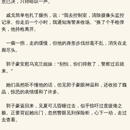
意已决，只得暗叹一声。
戚戈简单包扎了腿伤，说：“我去控制室，清除摄像头监控
记录。你走后一个小时，我通知海警来收场。”换了个手枪弹
夹，他持枪离开。
一瘸一拐，走的缓慢，但他的身形步伐丝毫不乱，消失在走
廊尽头。
郭子豪安慰乌克兰姐妹：“别怕，你们得救了，警察过后就
来。”
她们虽然听不懂他的话，但见郭子豪眼神温和，还收拾了魏
晶，惊恐的表情缓和了许多。
郭子豪返回来，见夏可儿昏睡过去，似乎惊吓过度疲倦之
极。正要背起她出门，忽然瞥眼见到保险柜，心下一动，走过
去查看。