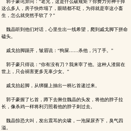
郭子豪诧异问：“老兄，这是什么破规矩？你费力劳神干掉
这么多人，房子快炸塌了，眼睛都不眨，为得就是宰这小畜
生，怎么就突然手软了？”
魏晶听到他们对话，心里生出一线希望，爬到戚戈脚下拼命
磕头。
戚戈抬脚踢开，皱眉说：“狗屎……杀他，污了手。”
郭子豪只得说：“你有没有刀？我来宰了他。这种人渣留在
世上，只会祸害更多无辜少女。”
戚戈抬起脚，从绑腿上抽出一柄匕首递过来。
郭子豪握了匕首，蹲下去揪住魏晶的头发，将他的脖子拉
长，像杀鸡一样将利刃照着他的脖子刺过去。
魏晶惊恐大叫，发出震耳的尖啸，一泡屎尿齐下，臭气四
溢。