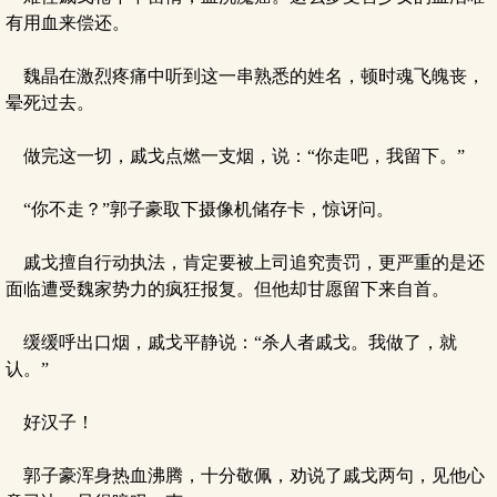
有用血来偿还。
魏晶在激烈疼痛中听到这一串熟悉的姓名，顿时魂飞魄丧，
晕死过去。
做完这一切，戚戈点燃一支烟，说：“你走吧，我留下。”
“你不走？”郭子豪取下摄像机储存卡，惊讶问。
戚戈擅自行动执法，肯定要被上司追究责罚，更严重的是还
面临遭受魏家势力的疯狂报复。但他却甘愿留下来自首。
缓缓呼出口烟，戚戈平静说：“杀人者戚戈。我做了，就
认。”
好汉子！
郭子豪浑身热血沸腾，十分敬佩，劝说了戚戈两句，见他心