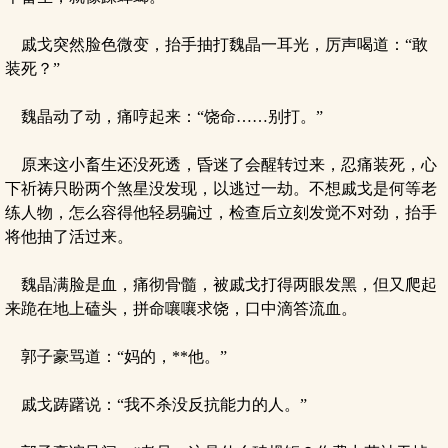
戚戈突然脸色微变，抬手抽打魏晶一耳光，厉声喝道：“敢
装死？”
魏晶动了动，痛哼起来：“饶命……别打。”
原来这小畜生还没死透，昏迷了会醒转过来，忍痛装死，心
下祈祷只盼两个煞星没发现，以逃过一劫。不想戚戈是何等老
练人物，怎么容得他轻易骗过，检查后立刻发觉不对劲，抬手
将他抽了活过来。
魏晶满脸是血，痛彻骨髓，被戚戈打得两眼发黑，但又爬起
来跪在地上磕头，拼命嚷嚷求饶，口中滴答流血。
郭子豪骂道：“妈的，**他。”
戚戈踌躇说：“我不杀没反抗能力的人。”