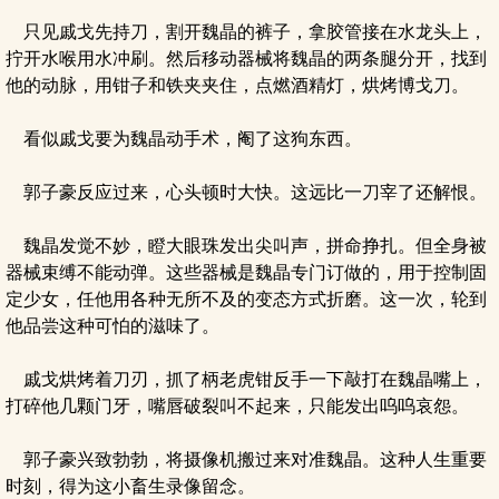
只见戚戈先持刀，割开魏晶的裤子，拿胶管接在水龙头上，
拧开水喉用水冲刷。然后移动器械将魏晶的两条腿分开，找到
他的动脉，用钳子和铁夹夹住，点燃酒精灯，烘烤博戈刀。
看似戚戈要为魏晶动手术，阉了这狗东西。
郭子豪反应过来，心头顿时大快。这远比一刀宰了还解恨。
魏晶发觉不妙，瞪大眼珠发出尖叫声，拼命挣扎。但全身被
器械束缚不能动弹。这些器械是魏晶专门订做的，用于控制固
定少女，任他用各种无所不及的变态方式折磨。这一次，轮到
他品尝这种可怕的滋味了。
戚戈烘烤着刀刃，抓了柄老虎钳反手一下敲打在魏晶嘴上，
打碎他几颗门牙，嘴唇破裂叫不起来，只能发出呜呜哀怨。
郭子豪兴致勃勃，将摄像机搬过来对准魏晶。这种人生重要
时刻，得为这小畜生录像留念。