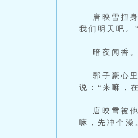
唐映雪扭身躲
我们明天吧。
暗夜闻香
郭子豪心里
说：“来嘛，
唐映雪被他撩
嘛，先冲个澡