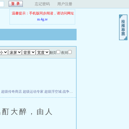
忘记密码
用户注册
温馨提示：手机版同步阅读，请访问网址
m.4g.re
翻页
夜间
夫
超级传奇商店
超级运动专家
超级浮空城
战争天堂
混元道纪
教练万岁
都市全能巨星
酊大醉，由人