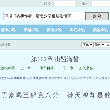
账号：
密码：
搜 索
都市小说
穿越小说
网游小说
科幻小说
其他小说
 山盟海誓
第162章 山盟海誓
投推荐票
上一章
章节目录
下一章
加入书签
←
→
漫之大冬兵
华娱宗师
斩杀
系统供应商
风水大术士
斩邪
万界圣师
大宋将门
大宋好屠
豪喝至醉意八分，孙天鸿却是酩
。