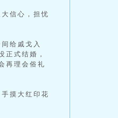
大信心，担忧
间给戚戈入
没正式结婚，
会再理会俗礼
手摸大红印花