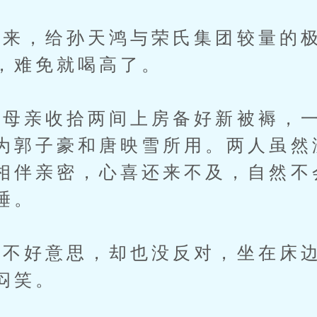
，给孙天鸿与荣氏集团较量的极
，难免就喝高了。
母亲收拾两间上房备好新被褥，一
为郭子豪和唐映雪所用。两人虽然
相伴亲密，心喜还来不及，自然不
睡。
好意思，却也没反对，坐在床边
闷笑。