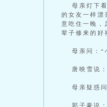
母亲灯下看媳
的女友一样漂
意吃住一晚，
辈子修来的好
母亲问：“小
唐映雪说：“
母亲疑惑问：
郭子豪说：“