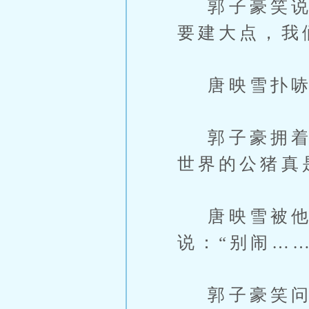
郭子豪笑说：
要建大点，我
唐映雪扑哧一
郭子豪拥着她
世界的公猪真
唐映雪被他
说：“别闹…
郭子豪笑问：