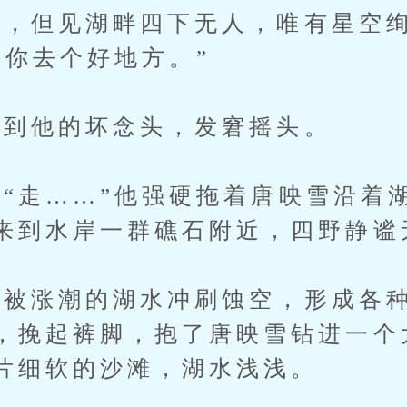
但见湖畔四下无人，唯有星空绚
带你去个好地方。”
到他的坏念头，发窘摇头。
走……”他强硬拖着唐映雪沿着
来到水岸一群礁石附近，四野静谧
涨潮的湖水冲刷蚀空，形成各种
，挽起裤脚，抱了唐映雪钻进一个
片细软的沙滩，湖水浅浅。