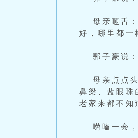
母亲咂舌：“
好，哪里都一
郭子豪说：“
母亲点点头，
鼻梁、蓝眼珠
老家来都不知
唠嗑一会，