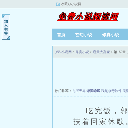
收藏4g小说网
首页
玄幻小说
修真小说
g55i小说网
>
修真小说
>
逆天大富豪
> 第162章
热门推荐：
九层天界
绿茵峥嵘
我是杀毒软件
美
吃完饭，郭子
扶着回家休歇