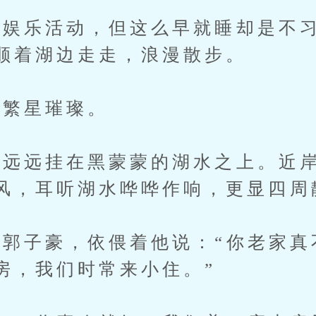
乐活动，但这么早就睡却是不习
顺着湖边走走，浪漫散步。
繁星璀璨。
远挂在黑蒙蒙的湖水之上。近岸
风，耳听湖水哗哗作响，更显四周
子豪，依偎着他说：“你老家真
房，我们时常来小住。”