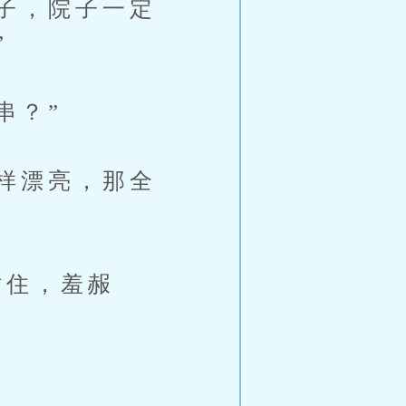
子，院子一定
”
串？”
样漂亮，那全
住，羞赧