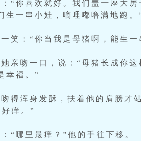
“你喜欢就好。我们盖一座大房
们生一串小娃，嘀哩嘟噜满地跑。
笑：“你当我是母猪啊，能生一
亲吻一口，说：“母猪长成你这
是幸福。”
吻得浑身发酥，扶着他的肩膀才站
…好痒。”
“哪里最痒？”他的手往下移。