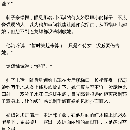
些？”
郭子豪错愕，眼见那名叫邓淇的侍女娇弱胆小的样子，不太
像强硬的人，以为稍加审问就能让她如实招供，从而指证出媚
娘，但想不到连龙辉都没法制服她。
他沉吟说：“暂时关起来算了，只是个侍女，没必要伤害
她。”
龙辉悻悻说：“好吧。”
挂了电话，随后见媚娘出现在大厅楼梯口，长裙裹身，仪态
婉约万千地从楼上移步款款走下。她气度从容不迫，脸庞艳光
四射，一双眸子水汪汪烁烁生辉，目光隔着很远的距离落到郭
子豪身上，让他顿时感觉到千娇百媚的风韵扑面而来。
媚娘迈步进偏厅，走近郭子豪，在他对面的红木椅上拢起双
腿坐下，裙裾摆开，露出一双绸面丽雅的高跟鞋，玉足耀眼夺
目之极。