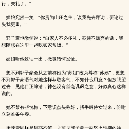
行，失礼了。”
媚娘宛然一笑：“你贵为山庄之主，该我先去拜访，要论过
失我更重。”
郭子豪也微笑说：“自家人不必多礼，苏姨不嫌弃的话，我
想陪您在这里一起吃顿家常饭。”
媚娘听他这话一出，微微错愕发怔。
想不到郭子豪会从之前称她为“苏姐”改为尊称“苏姨”，更想
不到郭子豪语气对她这样恭敬客气，不知什么用意？但放眼望
过去，见他目正眸清，神色没有丝毫讥讽之意，好似真心这样
说的。
她不禁有些恍惚，下意识点头称好，招手叫侍女过来，吩咐
立刻准备午餐。
唐映雪同样是疑惑不解，之前见郭子豪一副怒火难抑的神