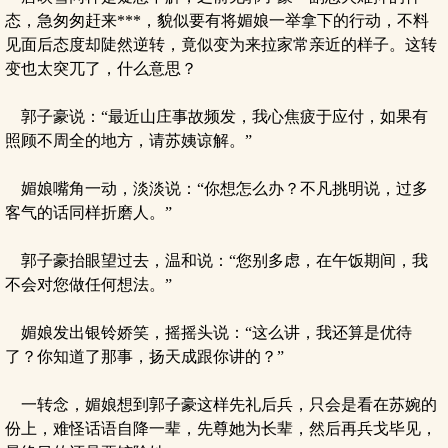
态，急匆匆赶来***，貌似要有将媚娘一举拿下的行动，不料
见面后态度却陡然逆转，竟似变为来拉家常亲近的样子。这转
变也太突兀了，什么意思？
郭子豪说：“最近山庄事故频发，我心焦疲于应付，如果有
照顾不周全的地方，请苏姨谅解。”
媚娘嘴角一动，淡淡说：“你想怎么办？不凡挑明说，过多
客气的话同样折磨人。”
郭子豪抬眼望过去，温和说：“您别多虑，在午饭期间，我
不会对您做任何想法。”
媚娘发出银铃娇笑，摇摇头说：“这么讲，我还算是优待
了？你知道了那事，扬天成跟你讲的？”
一转念，媚娘想到郭子豪这样先礼后兵，只会是看在苏婉的
份上，难怪话语自降一辈，先尊她为长辈，然后再兵戈毕见，