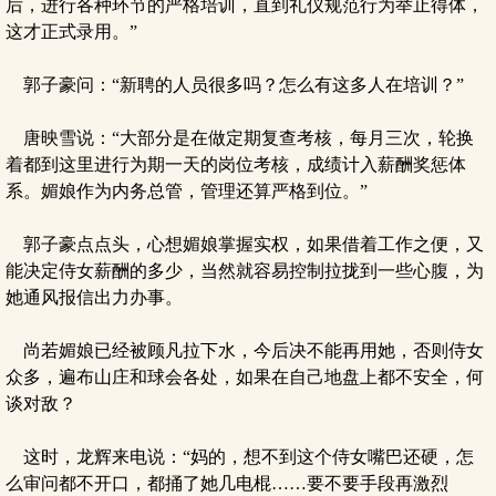
后，进行各种环节的严格培训，直到礼仪规范行为举止得体，
这才正式录用。”
郭子豪问：“新聘的人员很多吗？怎么有这多人在培训？”
唐映雪说：“大部分是在做定期复查考核，每月三次，轮换
着都到这里进行为期一天的岗位考核，成绩计入薪酬奖惩体
系。媚娘作为内务总管，管理还算严格到位。”
郭子豪点点头，心想媚娘掌握实权，如果借着工作之便，又
能决定侍女薪酬的多少，当然就容易控制拉拢到一些心腹，为
她通风报信出力办事。
尚若媚娘已经被顾凡拉下水，今后决不能再用她，否则侍女
众多，遍布山庄和球会各处，如果在自己地盘上都不安全，何
谈对敌？
这时，龙辉来电说：“妈的，想不到这个侍女嘴巴还硬，怎
么审问都不开口，都捅了她几电棍……要不要手段再激烈