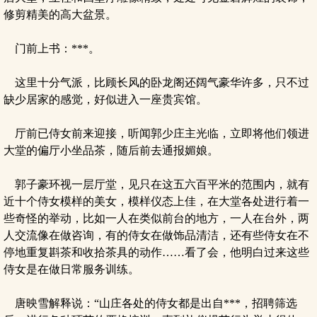
修剪精美的高大盆景。
门前上书：***。
这里十分气派，比顾长风的卧龙阁还阔气豪华许多，只不过
缺少居家的感觉，好似进入一座贵宾馆。
厅前已侍女前来迎接，听闻郭少庄主光临，立即将他们领进
大堂的偏厅小坐品茶，随后前去通报媚娘。
郭子豪环视一层厅堂，见只在这五六百平米的范围内，就有
近十个侍女模样的美女，模样仪态上佳，在大堂各处进行着一
些奇怪的举动，比如一人在类似前台的地方，一人在台外，两
人交流像在做咨询，有的侍女在做饰品清洁，还有些侍女在不
停地重复斟茶和收拾茶具的动作……看了会，他明白过来这些
侍女是在做日常服务训练。
唐映雪解释说：“山庄各处的侍女都是出自***，招聘筛选