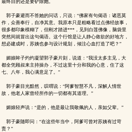
最终目的还是要铲除她。
郭子豪避而不答她的问话，只说：“佛家有句偈语：诸恶莫
作，众善奉行，自净其意。我原本只是粗略看过点佛经故事，
很多都印象模糊了，但刚才踏进***，见到白莲佛像，脑袋里
突然间就冒出这句偈语。这个行馆是让人静心敛欲的好地方，
想必建成时，苏姨也参与设计规划，倾注心血打造了吧？”
媚娘眸子灼灼凝望郭子豪片刻，说道：“我没太多主见，大
都全凭顾叔来主持操办，不过这里十分和我的心意，住了这
七、八年，我心满意足了。”
郭子豪目光黯然，叹喟说：“阿爹智慧不凡，深解人情世
故，他老人家曾经所作的一切都有其道理。”
媚娘轻声说：“是的，他是最让我敬佩的人，亲如父辈。”
郭子豪随即问：“在这些年当中，阿爹可曾对苏姨有过苛
责？”