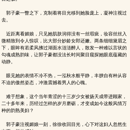
郭子豪一瞥之下，克制着将目光移到她脸庞上，凝神注视过
去。
近距离看媚娘，只见她肌肤润得没有一丝瑕疵，妆容丝丝入
微精致到令人惊叹，比大部分妙龄女郎还嫩。两条细细黛眉之
下，眼眸有若柔风拂过湖面水涟涟醉人，散发一种难以言状的
勾魂成熟韵味，让郭子豪都没法长时间聚目窥探她眼底蕴藏的
动静。
眼见她的表情不冷不热，一泓秋水般平静，丰腴自有种从容
不迫的傲然姿态，冲激震撼着男人的心魄。
难于想象，这个当年青涩的十三岁少女被扬天成带进顾家，
二十多年来，历经过怎样的岁月磨砺，才变成如今这般风情万
种的韵熟美妇？
郭子豪注视媚娘一刻，徐徐收回目光，心下对这妇人忽然生