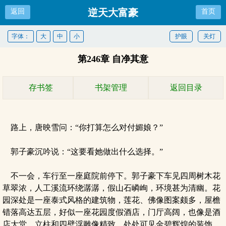
逆天大富豪
返回
首页
字体：
大
中
小
护眼
关灯
第246章 自净其意
存书签
书架管理
返回目录
路上，唐映雪问：“你打算怎么对付媚娘？”
郭子豪沉吟说：“这要看她做出什么选择。”
不一会，车行至一座庭院前停下。郭子豪下车见四周树木花
草翠浓，人工溪流环绕潺潺，假山石嶙峋，环境甚为清幽。花
园深处是一座泰式风格的建筑物，莲花、佛像图案颇多，屋檐
错落高达五层，好似一座花园度假酒店，门厅高阔，也像是酒
店大堂，立柱和四壁浮雕像精致，处处可见金碧辉煌的装饰，