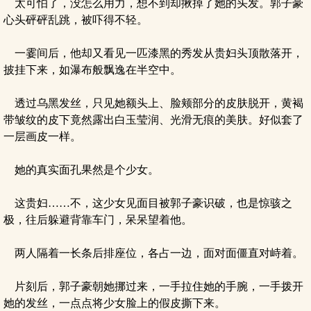
太可怕了，没怎么用力，想不到却揪掉了她的头发。郭子豪
心头砰砰乱跳，被吓得不轻。
一霎间后，他却又看见一匹漆黑的秀发从贵妇头顶散落开，
披挂下来，如瀑布般飘逸在半空中。
透过乌黑发丝，只见她额头上、脸颊部分的皮肤脱开，黄褐
带皱纹的皮下竟然露出白玉莹润、光滑无痕的美肤。好似套了
一层画皮一样。
她的真实面孔果然是个少女。
这贵妇……不，这少女见面目被郭子豪识破，也是惊骇之
极，往后躲避背靠车门，呆呆望着他。
两人隔着一长条后排座位，各占一边，面对面僵直对峙着。
片刻后，郭子豪朝她挪过来，一手拉住她的手腕，一手拨开
她的发丝，一点点将少女脸上的假皮撕下来。