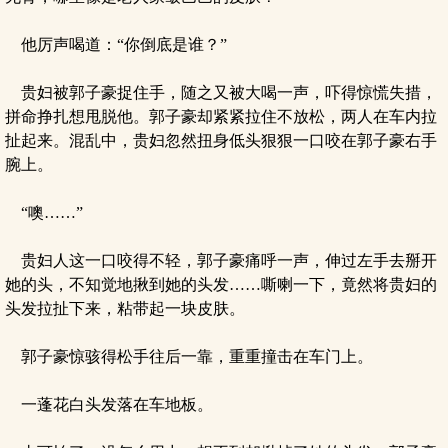
他厉声喝道：“你倒底是谁？”
贵妇被郭子豪捉住手，随之又被大喝一声，吓得惊慌失措，
拼命挣扎想甩脱他。郭子豪却紧紧拉住不放松，两人在车内拉
扯起来。混乱中，贵妇忽然扭身低头狠狠一口咬在郭子豪右手
腕上。
“噢……”
贵妇人这一口咬得不轻，郭子豪痛呼一声，伸过左手去掰开
她的头，不知觉地揪到她的头发……嘶喇一下，竟然将贵妇的
头发拉扯下来，粘带起一块皮肤。
郭子豪惊骇得松手往后一靠，重重撞击在车门上。
一蓬花白头发落在车地板。