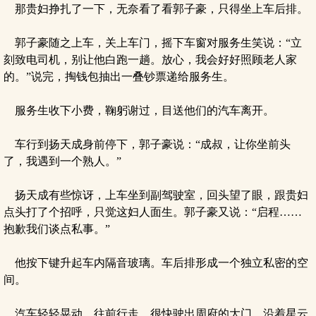
那贵妇挣扎了一下，无奈看了看郭子豪，只得坐上车后排。
郭子豪随之上车，关上车门，摇下车窗对服务生笑说：“立
刻致电司机，别让他白跑一趟。放心，我会好好照顾老人家
的。”说完，掏钱包抽出一叠钞票递给服务生。
服务生收下小费，鞠躬谢过，目送他们的汽车离开。
车行到扬天成身前停下，郭子豪说：“成叔，让你坐前头
了，我遇到一个熟人。”
扬天成有些惊讶，上车坐到副驾驶室，回头望了眼，跟贵妇
点头打了个招呼，只觉这妇人面生。郭子豪又说：“启程……
抱歉我们谈点私事。”
他按下键升起车内隔音玻璃。车后排形成一个独立私密的空
间。
汽车轻轻晃动，往前行走，很快驶出周府的大门，沿着星云