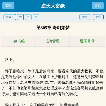
逆天大富豪
返回
首页
字体：
大
中
小
护眼
关灯
第305章 奇幻如梦
存书签
书架管理
返回目录
路上。
郭子豪暗想，除了最后的乌龙，要说今天的最大收获，不仅
是遇到他命中的女人，在场面上折服对手，还意外见到荣正昌
玩火自焚，老马失蹄掉进“粪坑”。这苟老贼今后恐怕难爬起来
了，不知他老婆和荣家怎么处理这事？应该难容忍苟老贼这种
行为，也许因此又造成一个对自己有利的转机。
除了损失1亿，今天的周府之行一切堪称完美。