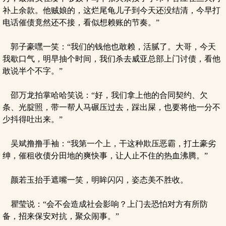
补上余款。他贼娘的，这烂尾龟儿子到今天还没结清，今早打
电话催债竟然还不接，看似想赖账的节奏。”
郭子豪嘿一笑：“我们的钱他也敢赖，活腻了。大哥，今天
我歇口气，明早抽个时间，我们杀去威亚总部上门讨债，看他
敢说半个不字。”
邵万龙拍掌哈哈笑说：“好，我们拿上他的合同契约、欠
条、光腚照，带一帮人马碾压过去，踩出屎，也要将他一分不
少抖得吐出来。”
吴斌撸撸手袖：“我第一个上，干这种欺压恶霸，打土豪劣
绅，催租收债分田地的爽快事，让人止不住的热血沸腾。”
颜若玉抬手遮嘴一笑，明眸闪闪，姿态美不胜收。
瞿莹说：“会不会造成社会影响？上门去恐怕对方有所防
备，招来保安对抗，聚众闹事。”