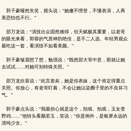
郭子豪哑然失笑，摇头说：“她傻不愣登，不懂表演，人再
美恐怕也不行。”
邵万龙说：“演技出众固然难得，但天赋极其重要，以老哥
的眼光来看，郭蓉的气质神韵绝佳，是不二人选。年轻男观众
最吃这一套，看演技不如看美颜。”
郭子豪皱眉想了想，勉强说：“既然邵大哥中意，那就让她
去试试……对她可别特殊关照。”
邵万龙欣喜说：“此言差矣，她是你表妹，这个肯定得重点
关照。你放心，有老哥盯着，不会让她沾染圈子里的不良坏习
气。”
郭子豪点头说：“我最担心就是这个，拍戏、拍戏，玉女变
野鸡……”他转头看颜若玉，笑说：“你是例外，是银屏永远的
清纯少女。”