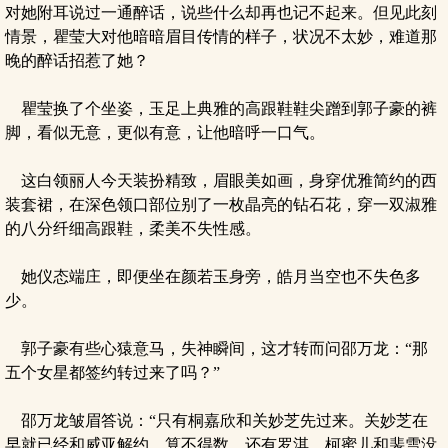
对她附耳说过一通醉话，说些什么却再也记不起来。但见此刻
情景，瞿莹大对他暗暗眉目传情的样子，状况不太妙，难道那
晚的醉话招惹了她？
瞿莹换了个坐姿，玉足上典雅的高跟鞋鞋尖蹭到郭子豪的裤
脚，看似无意，更似有意，让他暗呼一口气。
这白领丽人今天装扮精致，眉眼美如画，身穿优雅简约的西
装套裙，在深色领口部位别了一枚晶亮的钻石花，穿一双淑雅
的八分纤细高跟鞋，柔美不失性感。
她仪态端庄，即便坐在颜若玉身旁，皓月当空也不失色多
少。
郭子豪有些心猿意马，失神瞬间，这才转而问邵万龙：“那
五个女星都签约转过来了吗？”
邵万龙皱眉答说：“只有桐嘉欣和关妙芝先过来。关妙芝在
早就已经和威亚解约，算不得数。还有罗淇、柯蜜儿和裴雪没