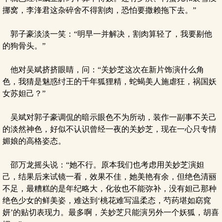
挪窝，李浲君这杂碎舍不得割肉，恐怕要撒赖拖下去。”
郭子豪淡淡一笑：“明早一并解决，割肉算轻了，我要剔他
的狗骨头。”
他对吴斌挤挤眼睛，问：“关妙芝这次在新片饰演什么角
色，我猜是魅惑纣王的千年狐狸精，蛇蝎美人施虐狂，祸国妖
女苏妲己？”
吴斌对郭子豪调侃的暗示眼色不为所动，装作一副事不关己
的淡然神色，好似不认识曾经一夜的关妙芝，现在一心只专情
媚娘的高格姿态。
邵万龙摇头说：“她不行。原本我们也考虑用关妙芝演妲
己，结果后来试镜一看，效果不佳，她美艳有余，但绝色清丽
不足，最糟糕的是年纪略大，化妆也不能弥补，没有妲己那种
绝色少女的鲜美姿，难达到‘桃花难写温柔态，芍药堪如窈窕
妍’的贴切表现力。最多啊，关妙芝只能演另外一个妖狐，胡喜