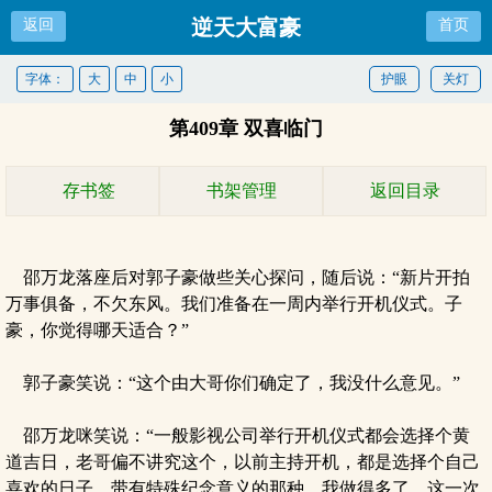
逆天大富豪
返回
首页
字体：
大
中
小
护眼
关灯
第409章 双喜临门
存书签
书架管理
返回目录
邵万龙落座后对郭子豪做些关心探问，随后说：“新片开拍
万事俱备，不欠东风。我们准备在一周内举行开机仪式。子
豪，你觉得哪天适合？”
郭子豪笑说：“这个由大哥你们确定了，我没什么意见。”
邵万龙咪笑说：“一般影视公司举行开机仪式都会选择个黄
道吉日，老哥偏不讲究这个，以前主持开机，都是选择个自己
喜欢的日子，带有特殊纪念意义的那种。我做得多了，这一次