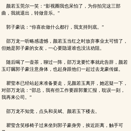
颜若玉莞尔一笑：“影视圈我也呆怕了，为你拍完这三部
曲，我就退出，转做音乐。”
郭子豪说：“你喜欢做什么都行，我支持到底。”
邵万龙一听略感遗憾，颜若玉当红之时放弃事业太可惜了，
但她是郭子豪的女友，一心要隐退谁也没法劝阻。
随后喝了一壶茶，聊过一阵，邵万龙要忙事就此告辞，颜若
玉叮嘱郭子豪注意身体，也起身跟他们一起过去龙豪传媒。
瞿莹本已经站起来准备要走，见颜若玉离开，她迟疑一下，
对邵万龙说：“邵总，我有些工作要跟郭董汇报，耽误一刻，
我再来公司。”
邵万龙不知觉，点头和吴斌、颜若玉下楼去。
瞿莹含笑移椅子过来坐到郭子豪身旁，挨近距离，触手可