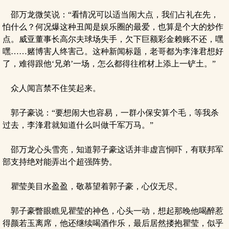
邵万龙微笑说：“看情况可以适当闹大点，我们占礼在先，
怕什么？何况爆这种丑闻是娱乐圈的最爱，也算是个大的炒作
点。威亚董事长高尔夫球场失手，欠下巨额彩金赖账不还，嘿
嘿……赌博害人终害己。这种新闻标题，老哥都为李浲君想好
了，难得跟他‘兄弟’一场，怎么都得往棺材上添上一铲土。”
众人闻言禁不住笑起来。
郭子豪说：“要想闹大也容易，一群小保安算个毛，等我杀
过去，李浲君就知道什么叫做千军万马。”
邵万龙心头雪亮，知道郭子豪这话并非虚言恫吓，有联邦军
部支持绝对能弄出个超强阵势。
瞿莹美目水盈盈，敬慕望着郭子豪，心仪无尽。
郭子豪瞥眼瞧见瞿莹的神色，心头一动，想起那晚他喝醉惹
得颜若玉离席，他还继续喝酒作乐，最后居然搂抱瞿莹，似乎