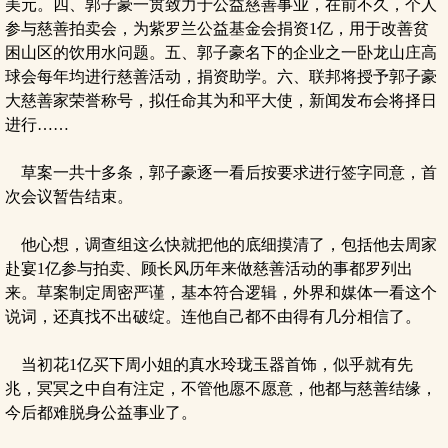
美元。四、郭子豪一贯致力于公益慈善事业，在前不久，个人
参与慈善拍卖会，为紫罗兰公益基金会捐资1亿，用于改善贫
困山区的饮用水问题。五、郭子豪名下的企业之一卧龙山庄高
球会每年均进行慈善活动，捐资助学。六、联邦将授予郭子豪
大慈善家荣誉称号，拟任命其为和平大使，新闻发布会将择日
进行……
草案一共十多条，郭子豪逐一看后按要求进行签字同意，首
次会议暂告结束。
他心想，调查组这么快就把他的底细摸清了，包括他去周家
赴宴1亿参与拍卖、顾长风历年来做慈善活动的事都罗列出
来。草案制定周密严谨，基本符合逻辑，外界和媒体一看这个
说词，还真找不出破绽。连他自己都不由得有几分相信了。
当初花1亿买下周小姐的真水玲珑玉器首饰，似乎就有先
兆，冥冥之中自有注定，不管他愿不愿意，他都与慈善结缘，
今后都难脱身公益事业了。