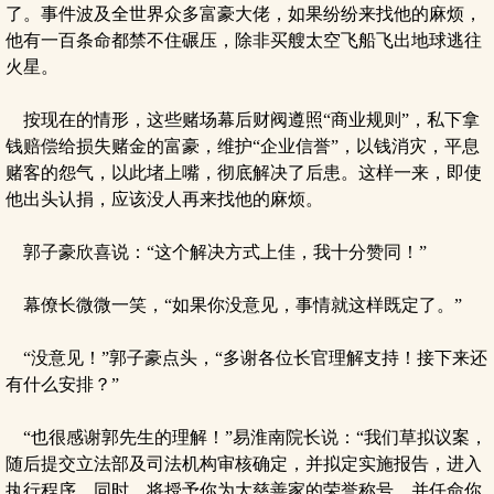
了。事件波及全世界众多富豪大佬，如果纷纷来找他的麻烦，
他有一百条命都禁不住碾压，除非买艘太空飞船飞出地球逃往
火星。
按现在的情形，这些赌场幕后财阀遵照“商业规则”，私下拿
钱赔偿给损失赌金的富豪，维护“企业信誉”，以钱消灾，平息
赌客的怨气，以此堵上嘴，彻底解决了后患。这样一来，即使
他出头认捐，应该没人再来找他的麻烦。
郭子豪欣喜说：“这个解决方式上佳，我十分赞同！”
幕僚长微微一笑，“如果你没意见，事情就这样既定了。”
“没意见！”郭子豪点头，“多谢各位长官理解支持！接下来还
有什么安排？”
“也很感谢郭先生的理解！”易淮南院长说：“我们草拟议案，
随后提交立法部及司法机构审核确定，并拟定实施报告，进入
执行程序，同时，将授予你为大慈善家的荣誉称号，并任命你