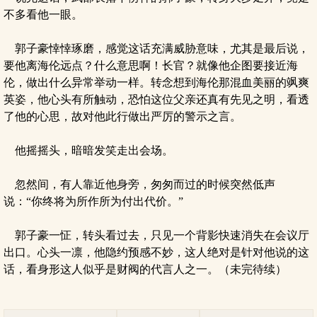
不多看他一眼。
郭子豪悻悻琢磨，感觉这话充满威胁意味，尤其是最后说，
要他离海伦远点？什么意思啊！长官？就像他企图要接近海
伦，做出什么异常举动一样。转念想到海伦那混血美丽的飒爽
英姿，他心头有所触动，恐怕这位父亲还真有先见之明，看透
了他的心思，故对他此行做出严厉的警示之言。
他摇摇头，暗暗发笑走出会场。
忽然间，有人靠近他身旁，匆匆而过的时候突然低声
说：“你终将为所作所为付出代价。”
郭子豪一怔，转头看过去，只见一个背影快速消失在会议厅
出口。心头一凛，他隐约预感不妙，这人绝对是针对他说的这
话，看身形这人似乎是财阀的代言人之一。（未完待续）