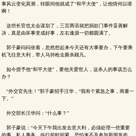
事风云变化莫测，转眼间他就成了“和平大使”，让他情何以堪
啊！
这些长官也太会谋划了，三言两语就把捐款门事件妥善解
决，真是由坏事变成好事，左右逢源一切都圆满了。
郭子豪闷闷坐着，忽然想起来今天还有大事要办，下午要乘
机飞往意大利，带人马持枪去厮杀顾凡。
如今授予他“和平大使”，要他关爱世人，这杀人的事该怎么
办？
“外交官先生！”郭子豪招手汪华，“我有个紧急之事，商量一
下。”
外交部长汪华问：“什么事？”
郭子豪说：“今天下午我出发去意大利，必须处理一些重要
的事，私人事务。临行前时间紧，恐怕来不及参加新闻发布