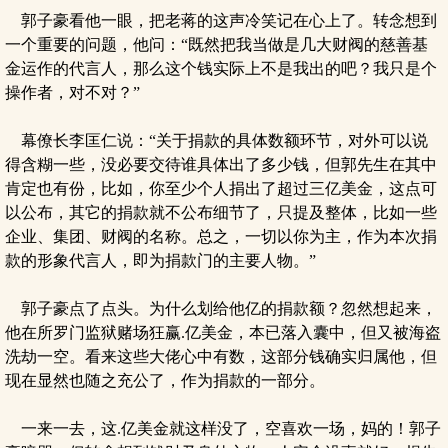
郭子豪看他一眼，把老蒋的这声冷笑记在心上了。转念想到
一个重要的问题，他问：“既然把我当做是几大财阀的慈善基
金运作的代言人，那么这个钱实际上不是我出的吧？我只是个
操作者，对不对？”
幕僚长李匡仁说：“关于捐款的具体数额环节，对外可以说
得含糊一些，没必要交待谁具体出了多少钱，但郭先生在其中
肯定也有份，比如，你至少个人捐出了超过三亿美金，这点可
以公布，其它的捐款就不公布细节了，只提及整体，比如一些
企业、集团、财阀的名称。总之，一切以你为主，作为本次捐
款的形象代言人，即为捐款门的主要人物。”
郭子豪点了点头。为什么划给他亿的捐款额？忽然想起来，
他在所罗门监狱赌场狂赢.亿美金，本已落入囊中，但又被海盗
洗劫一空。看来这些大佬心中有数，这部分钱确实归属他，但
现在显然也随之充公了，作为捐款的一部分。
一来一去，这.亿美金就这样没了，空喜欢一场，妈的！郭子