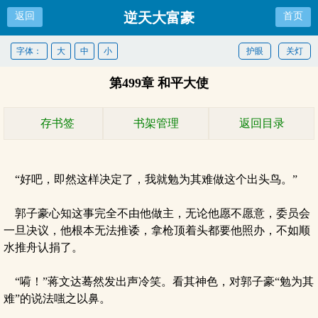
逆天大富豪
返回
首页
字体：
大
中
小
护眼
关灯
第499章 和平大使
存书签
书架管理
返回目录
“好吧，即然这样决定了，我就勉为其难做这个出头鸟。”
郭子豪心知这事完全不由他做主，无论他愿不愿意，委员会
一旦决议，他根本无法推诿，拿枪顶着头都要他照办，不如顺
水推舟认捐了。
“嗬！”蒋文达蓦然发出声冷笑。看其神色，对郭子豪“勉为其
难”的说法嗤之以鼻。