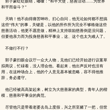
郭子豪眨眨眼睛，嘟囔：“和平大使，慈善活动……为世界
和平而奋斗？”
天呐！他不由得痛苦呻吟。扪心自问，他无论如何都不想搞
这些“伟大”的事，关键是，以他的所作所为完全不够格做这些
慈善活动，他更不愿意做，精神上支持鼓励慈善倒是没问题，
但要他亲力而为投身慈善和平事业，这、这个也太为难人了。
不做行不行？
郭子豪扫眼会议厅一众大人物，见他们已经开始进行议案草
拟商议，忙碌着，没人理会他。看起来，他出声反对也没有
用，在这种场合上，他的个人意见基本被忽略，容不得他推
辞，务必遵守。
他已经被高高架起来，树立为大慈善家的典型，青年人的楷
模，慈善和平事业的典范。
尽管他只是带着老婆去岛上度假，兴之所至赌了一把，但世