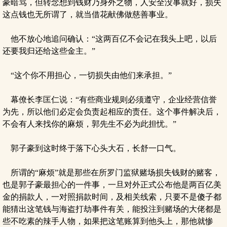
豪暗骂，但转念想到钱财乃身外之物，人安全没事就好，损失
这点钱也无所谓了，就当借花献佛做慈善事业。
他不放心地追问确认：“这两百亿不会记在我头上吧，以后
还要我归还给这些金主。”
“这个你不用担心，一切损失由他们来承担。”
幕僚长李匡仁说：“有些商业规则必须遵守，企业经营信誉
为先，所以他们必定会负责起相应的责任。这个事件解决后，
不会有人来找你的麻烦，郭先生不必为此担忧。”
郭子豪到这时终于落下心头大石，长舒一口气。
所谓的“麻烦”就是那些在所罗门监狱赌场损失钱财的赌客，
也是郭子豪最担心的一件事，一旦对外正式公布他是两百亿美
金的捐款人，一对照捐款时间，及相关线索，只要不是傻子都
能猜出这笔钱与海盗打劫事件有关，能投注到赌场的大佬都是
些不吃素的辣手人物，如果把这笔账算到他头上，那他就惨