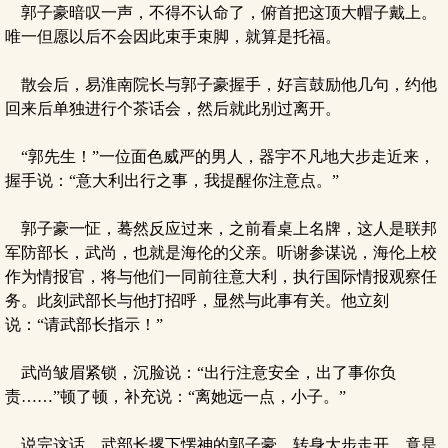
郭子豪暗叹一声，不得不认命了，俯首把这顶大帽子戴上。
唯一但愿以后不会因此束手束脚，就算是托福。
散会后，易淮南院长与郭子豪握手，好言鼓励他几句，约他
回来后单独进行个茶话会，然后就此别过离开。
“郭先生！”一位面色威严的男人，器宇不凡地大步走近来，
握手说：“意大利出行之事，我提醒你注意点。”
郭子豪一怔，蓦然反应过来，之前看桌上名牌，这人是联邦
军防部长，武尚，也就是海伦的父亲。听谢参谋说，海伦上校
作为情报官，将与他们一同前往意大利，执行国际情报观察任
务。此刻武部长与他打招呼，显然与此事有关。他立刻
说：“请武部长指示！”
武尚皱眉紧锁，沉脸说：“出行注意安全，出了事你负
责……”顿了顿，补充说：“离她远一点，小子。”
说完这话，武部长撂下愣神的郭子豪，转身大步走开，竟是