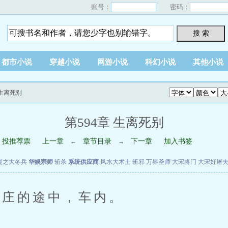
账号：
密码：
搜 索
都市小说
穿越小说
网游小说
科幻小说
其他小说
 生离死别
第594章 生离死别
投推荐票
上一章
章节目录
下一章
加入书签
←
→
漫之大冬兵
华娱宗师
斩杀
系统供应商
风水大术士
斩邪
万界圣师
大宋将门
大宋好屠
庄的途中，车内。