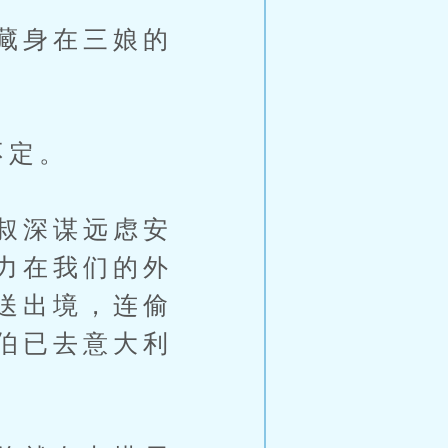
藏身在三娘的
不定。
叔深谋远虑安
力在我们的外
送出境，连偷
伯已去意大利