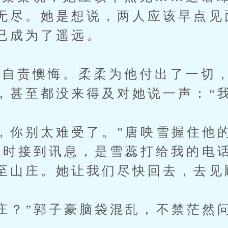
无尽。她是想说，两人应该早点见
已成为了遥远。
责懊悔。柔柔为他付出了一切，
，甚至都没来得及对她说一声：“我
你别太难受了。”唐映雪握住他
机时接到讯息，是雪蕊打给我的电
至山庄。她让我们尽快回去，去见
？”郭子豪脑袋混乱，不禁茫然