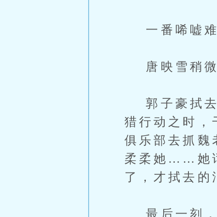
一番唏嘘难
唐映雪稍微平
郭子豪拭去泪
猎行动之时，
俱乐部去抓魏
柔柔她……她
了，才拭去的
最后一刻，