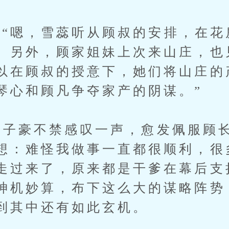
嗯，雪蕊听从顾叔的安排，在花
。另外，顾家姐妹上次来山庄，也
以在顾叔的授意下，她们将山庄的
琴心和顾凡争夺家产的阴谋。”
子豪不禁感叹一声，愈发佩服顾
想：难怪我做事一直都很顺利，很
走过来了，原来都是干爹在幕后支
神机妙算，布下这么大的谋略阵势
到其中还有如此玄机。