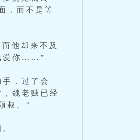
面，而不是等
而他却来不及
爱你……”
的手，过了会
话，魏老贼已经
顾叔。”
问。