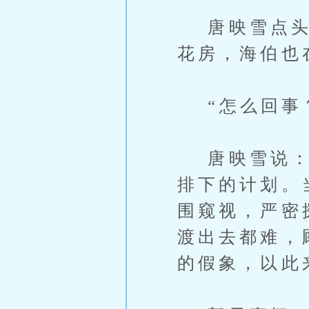
唐映雪点头说
花房，海伯也
“怎么回事？
唐映雪说：“
排下的计划。
围窥视，严密
渡出去都难，
的假象，以此