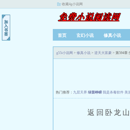
收藏4g小说网
首页
玄幻小说
修真小说
g55i小说网
>
修真小说
>
逆天大富豪
> 第594章
热门推荐：
九层天界
绿茵峥嵘
我是杀毒软件
美
返回卧龙山