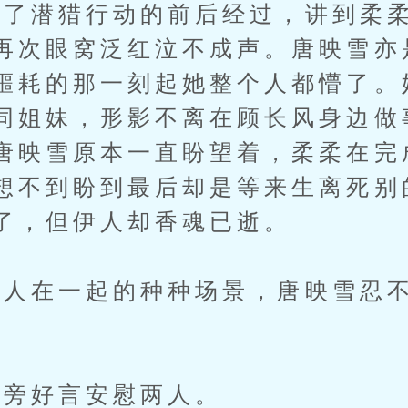
潜猎行动的前后经过，讲到柔柔
再次眼窝泛红泣不成声。唐映雪亦
噩耗的那一刻起她整个人都懵了。
同姐妹，形影不离在顾长风身边做
唐映雪原本一直盼望着，柔柔在完
想不到盼到最后却是等来生离死别
了，但伊人却香魂已逝。
在一起的种种场景，唐映雪忍不
旁好言安慰两人。