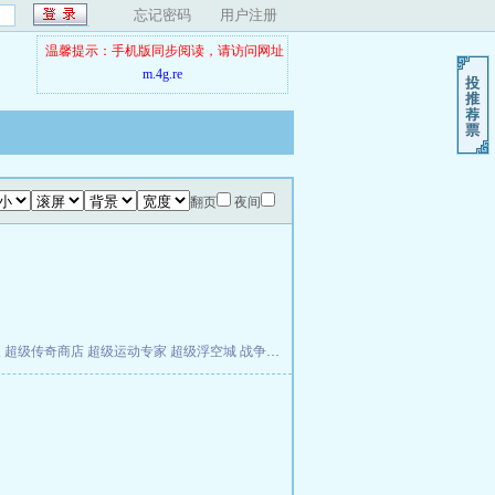
忘记密码
用户注册
温馨提示：手机版同步阅读，请访问网址
m.4g.re
翻页
夜间
夫
超级传奇商店
超级运动专家
超级浮空城
战争天堂
混元道纪
教练万岁
都市全能巨星