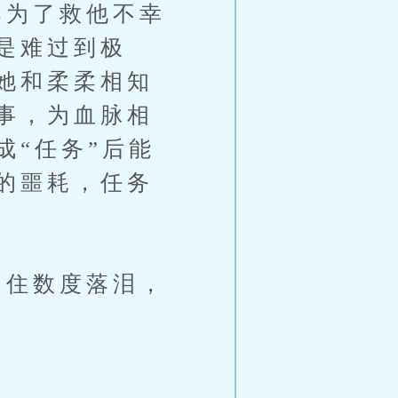
为了救他不幸
是难过到极
她和柔柔相知
事，为血脉相
成“任务”后能
的噩耗，任务
住数度落泪，