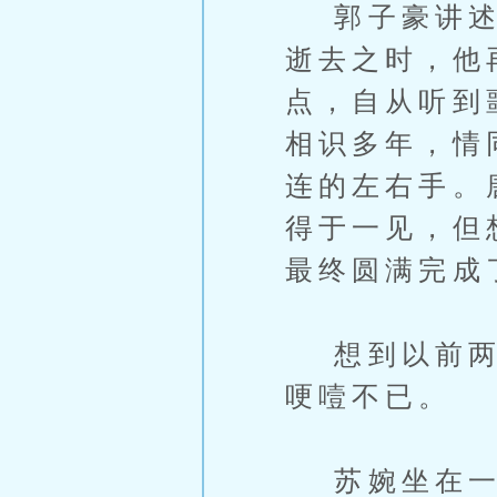
郭子豪讲述了
逝去之时，他
点，自从听到
相识多年，情
连的左右手。
得于一见，但
最终圆满完成
想到以前两人
哽噎不已。
苏婉坐在一