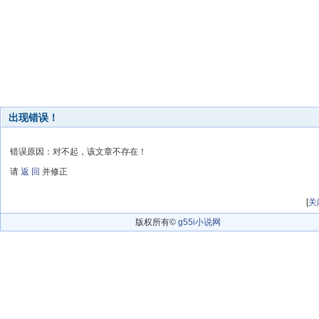
出现错误！
错误原因：对不起，该文章不存在！
请
返 回
并修正
[
关
版权所有©
g55i小说网