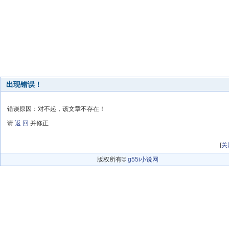
出现错误！
错误原因：对不起，该文章不存在！
请
返 回
并修正
[
关
版权所有©
g55i小说网