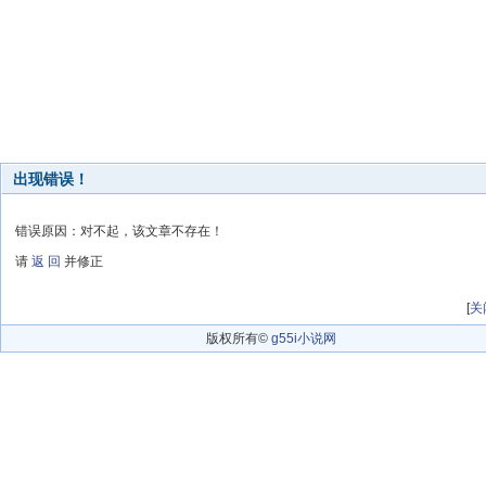
出现错误！
错误原因：对不起，该文章不存在！
请
返 回
并修正
[
关
版权所有©
g55i小说网