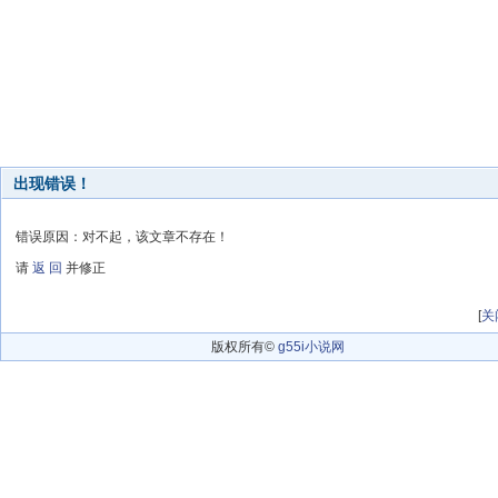
出现错误！
错误原因：对不起，该文章不存在！
请
返 回
并修正
[
关
版权所有©
g55i小说网