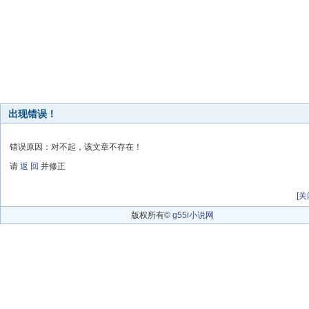
出现错误！
错误原因：对不起，该文章不存在！
请
返 回
并修正
[
关
版权所有©
g55i小说网