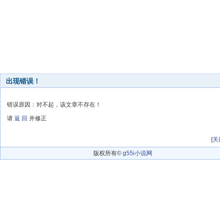
出现错误！
错误原因：对不起，该文章不存在！
请
返 回
并修正
[
关
版权所有©
g55i小说网